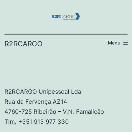
Saltar
para
o
conteúdo
R2RCARGO
Menu
R2RCARGO Unipessoal Lda
Rua da Fervença AZ14
4760-725 Ribeirão – V.N. Famalicão
Tlm. +351 913 977 330